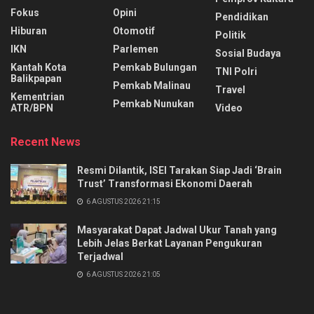
Fokus
Opini
Pendidikan
Hiburan
Otomotif
Politik
IKN
Parlemen
Sosial Budaya
Kantah Kota
Pemkab Bulungan
TNI Polri
Balikpapan
Pemkab Malinau
Travel
Kementrian
Pemkab Nunukan
ATR/BPN
Video
Recent News
Resmi Dilantik, ISEI Tarakan Siap Jadi ‘Brain
Trust’ Transformasi Ekonomi Daerah
6 AGUSTUS 2026 21:15
Masyarakat Dapat Jadwal Ukur Tanah yang
Lebih Jelas Berkat Layanan Pengukuran
Terjadwal
6 AGUSTUS 2026 21:05