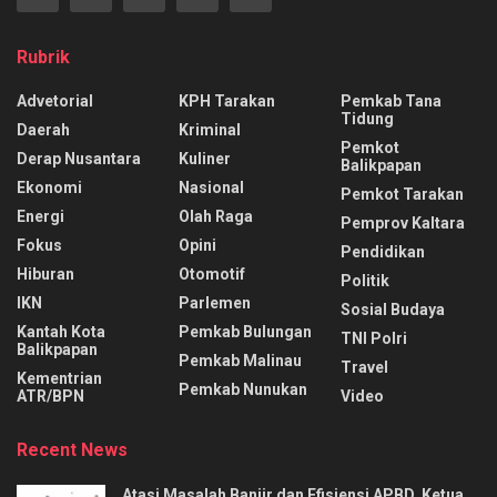
Rubrik
Advetorial
KPH Tarakan
Pemkab Tana
Tidung
Daerah
Kriminal
Pemkot
Derap Nusantara
Kuliner
Balikpapan
Ekonomi
Nasional
Pemkot Tarakan
Energi
Olah Raga
Pemprov Kaltara
Fokus
Opini
Pendidikan
Hiburan
Otomotif
Politik
IKN
Parlemen
Sosial Budaya
Kantah Kota
Pemkab Bulungan
TNI Polri
Balikpapan
Pemkab Malinau
Travel
Kementrian
Pemkab Nunukan
ATR/BPN
Video
Recent News
Atasi Masalah Banjir dan Efisiensi APBD, Ketua