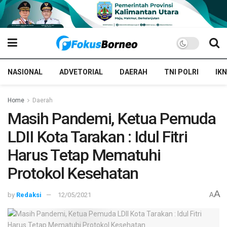
NASIONAL
ADVETORIAL
DAERAH
TNI POLRI
IKN
Home
Daerah
Masih Pandemi, Ketua Pemuda
LDII Kota Tarakan : Idul Fitri
Harus Tetap Mematuhi
Protokol Kesehatan
A
by
Redaksi
12/05/2021
A