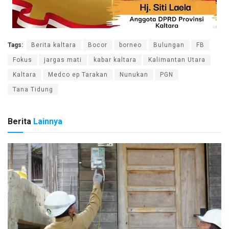
Tags:
Berita kaltara
Bocor
borneo
Bulungan
FB
Fokus
jargas mati
kabar kaltara
Kalimantan Utara
Kaltara
Medco ep Tarakan
Nunukan
PGN
Tana Tidung
Berita
Lainnya