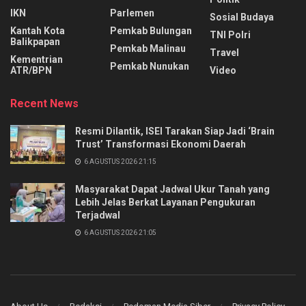
IKN
Parlemen
Sosial Budaya
Kantah Kota
Pemkab Bulungan
TNI Polri
Balikpapan
Pemkab Malinau
Travel
Kementrian
Pemkab Nunukan
ATR/BPN
Video
Recent News
Resmi Dilantik, ISEI Tarakan Siap Jadi ‘Brain
Trust’ Transformasi Ekonomi Daerah
6 AGUSTUS 2026 21:15
Masyarakat Dapat Jadwal Ukur Tanah yang
Lebih Jelas Berkat Layanan Pengukuran
Terjadwal
6 AGUSTUS 2026 21:05