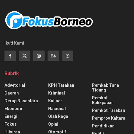
Ikuti Kami
Rubrik
Advetorial
KPH Tarakan
Pemkab Tana
Tidung
Daerah
Kriminal
Pemkot
Derap Nusantara
Kuliner
Balikpapan
Ekonomi
Nasional
Pemkot Tarakan
Energi
Olah Raga
Pemprov Kaltara
Fokus
Opini
Pendidikan
Hiburan
Otomotif
Politik