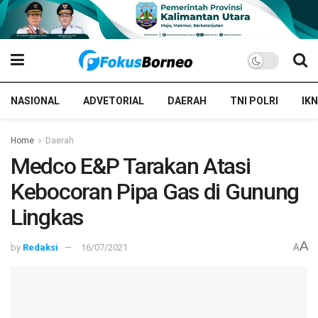
NASIONAL
ADVETORIAL
DAERAH
TNI POLRI
IKN
Home
Daerah
Medco E&P Tarakan Atasi
Kebocoran Pipa Gas di Gunung
Lingkas
A
by
Redaksi
16/07/2021
A