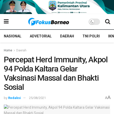
NASIONAL
ADVETORIAL
DAERAH
TNI POLRI
IKN
Home
Daerah
Percepat Herd Immunity, Akpol
94 Polda Kaltara Gelar
Vaksinasi Massal dan Bhakti
Sosial
A
by
Redaksi
25/08/2021
A