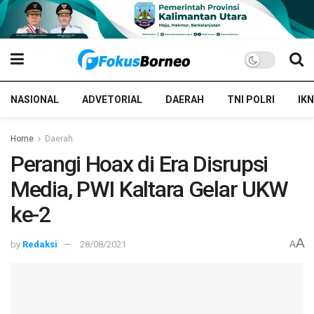
NASIONAL
ADVETORIAL
DAERAH
TNI POLRI
IKN
Home
Daerah
Perangi Hoax di Era Disrupsi
Media, PWI Kaltara Gelar UKW
ke-2
A
by
Redaksi
28/08/2021
A