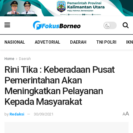
NASIONAL
ADVETORIAL
DAERAH
TNI POLRI
IKN
Home
Daerah
Rini Tika : Keberadaan Pusat
Pemerintahan Akan
Meningkatkan Pelayanan
Kepada Masyarakat
A
by
Redaksi
30/09/2021
A