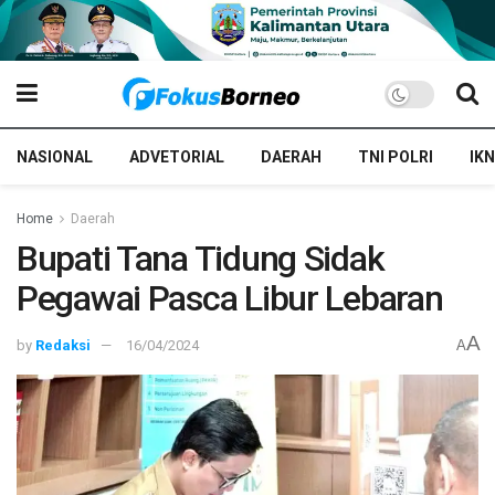
NASIONAL
ADVETORIAL
DAERAH
TNI POLRI
IKN
Home
Daerah
Bupati Tana Tidung Sidak
Pegawai Pasca Libur Lebaran
A
by
Redaksi
16/04/2024
A