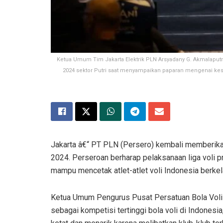
Ketua Umum Tim Jakarta Elektrik PLN Arsyadany G. Akmalaputri 
2024 sektor Putri saat menyampaikan paparan mengenai kesia
Jakarta â€“ PT PLN (Persero) kembali memberika
2024. Perseroan berharap pelaksanaan liga voli pr
mampu mencetak atlet-atlet voli Indonesia berkel
Ketua Umum Pengurus Pusat Persatuan Bola Voli
sebagai kompetisi tertinggi bola voli di Indonesi