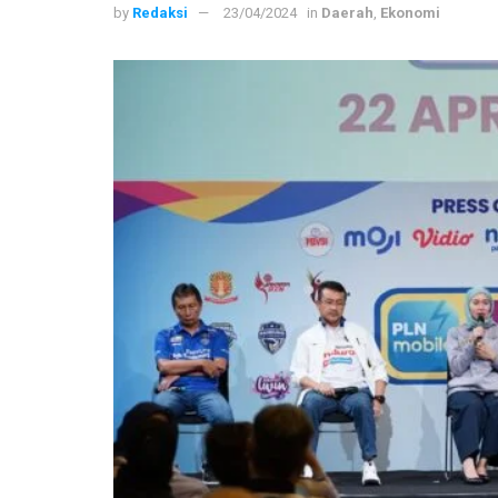
by
Redaksi
23/04/2024
in
Daerah
,
Ekonomi