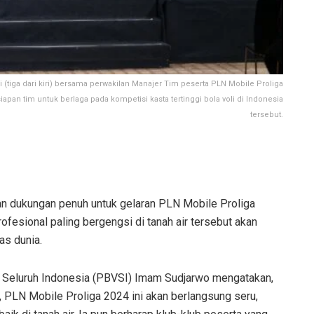
(tiga dari kiri) bersama perwakilan Manajer Tim peserta PLN Mobile Proliga
pan tim untuk berlaga pada kompetisi kasta tertinggi bola voli di Indonesia
tersebut.
n dukungan penuh untuk gelaran PLN Mobile Proliga
ofesional paling bergengsi di tanah air tersebut akan
as dunia.
 Seluruh Indonesia (PBVSI) Imam Sudjarwo mengatakan,
a, PLN Mobile Proliga 2024 ini akan berlangsung seru,