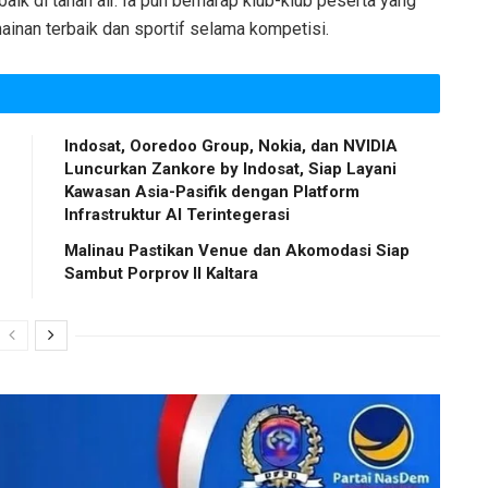
aik di tanah air. Ia pun berharap klub-klub peserta yang
inan terbaik dan sportif selama kompetisi.
Indosat, Ooredoo Group, Nokia, dan NVIDIA
Luncurkan Zankore by Indosat, Siap Layani
Kawasan Asia-Pasifik dengan Platform
Infrastruktur AI Terintegerasi
Malinau Pastikan Venue dan Akomodasi Siap
Sambut Porprov II Kaltara