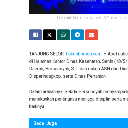
Sekretaris Daerah Hersonsyah, S.T., memimpin
TANJUNG SELOR,
Fokusborneo.com
– Apel gabun
di Halaman Kantor Dinas Kesehatan, Senin (18/5/2
Daerah, Hersonsyah, S.T., dan diikuti ASN dari D
Disperindagkop, serta Dinas Pertanian.
Dalam arahannya, Sekda Hersonsyah menyampaikan
menekankan pentingnya menjaga disiplin serta m
baiknya.
Baca
Juga