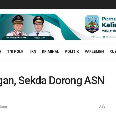
H
TNI POLRI
IKN
KRIMINAL
POLITIK
PARLEMEN
RUB
gan, Sekda Dorong ASN
A
dung
A