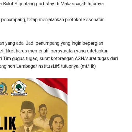
 Bukit Siguntang port stay di Makassar,â€ tuturnya.
i penumpang, tetap menjalankan protokol kesehatan.
n yang ada. Jadi penumpang yang ingin bepergian
eli tiket harus memenuhi persyaratan yang ditetapkan
i Tim gugus tugas, surat keterangan ASN/surat tugas dari
g non Lembaga/institusi,â€ tutupnya. (mt/Iik)