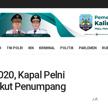
H
TNI POLRI
IKN
KRIMINAL
POLITIK
PARLEMEN
RUB
20, Kapal Pelni
gkut Penumpang
A
A