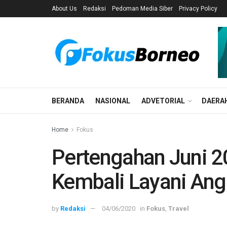
About Us
Redaksi
Pedoman Media Siber
Privacy Policy
BERANDA
NASIONAL
ADVETORIAL
DAERA
Home
Fokus
Pertengahan Juni 20
Kembali Layani An
by
Redaksi
04/06/2020
in
Fokus
,
Travel