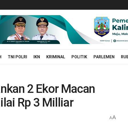
H
TNI POLRI
IKN
KRIMINAL
POLITIK
PARLEMEN
RUB
ankan 2 Ekor Macan
lai Rp 3 Milliar
A
A