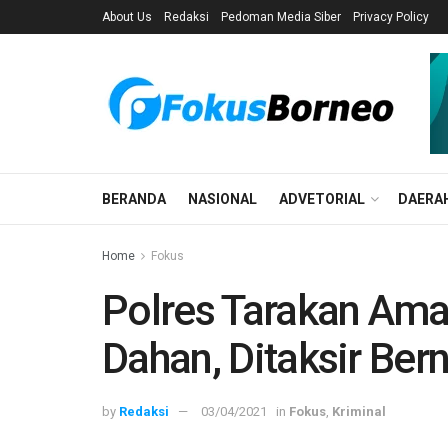
About Us
Redaksi
Pedoman Media Siber
Privacy Policy
BERANDA
NASIONAL
ADVETORIAL
DAERA
Home
Fokus
Polres Tarakan Am
Dahan, Ditaksir Berni
by
Redaksi
03/04/2021
in
Fokus
,
Kriminal