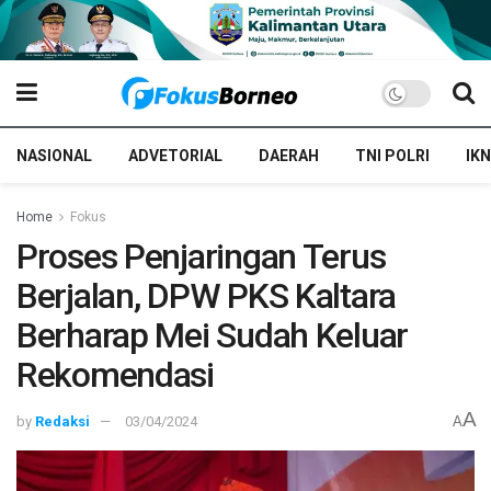
NASIONAL
ADVETORIAL
DAERAH
TNI POLRI
IKN
Home
Fokus
Proses Penjaringan Terus
Berjalan, DPW PKS Kaltara
Berharap Mei Sudah Keluar
Rekomendasi
A
by
Redaksi
03/04/2024
A