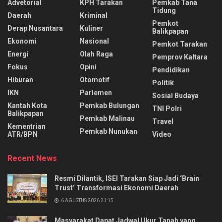
Advetorial
KPH Tarakan
Pemkab Tana
Tidung
Daerah
Kriminal
Pemkot
Derap Nusantara
Kuliner
Balikpapan
Ekonomi
Nasional
Pemkot Tarakan
Energi
Olah Raga
Pemprov Kaltara
Fokus
Opini
Pendidikan
Hiburan
Otomotif
Politik
IKN
Parlemen
Sosial Budaya
Kantah Kota
Pemkab Bulungan
TNI Polri
Balikpapan
Pemkab Malinau
Travel
Kementrian
Pemkab Nunukan
ATR/BPN
Video
Recent News
Resmi Dilantik, ISEI Tarakan Siap Jadi ‘Brain
Trust’ Transformasi Ekonomi Daerah
6 AGUSTUS 2026 21:15
Masyarakat Dapat Jadwal Ukur Tanah yang