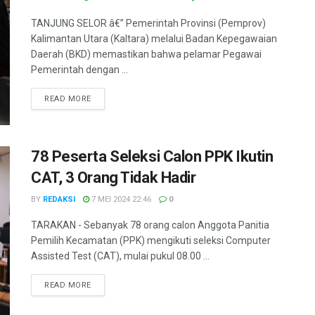
TANJUNG SELOR â€” Pemerintah Provinsi (Pemprov)
Kalimantan Utara (Kaltara) melalui Badan Kepegawaian
Daerah (BKD) memastikan bahwa pelamar Pegawai
Pemerintah dengan ...
DETAILS
READ MORE
78 Peserta Seleksi Calon PPK Ikutin
CAT, 3 Orang Tidak Hadir
BY
REDAKSI
7 MEI 2024 22:46
0
TARAKAN - Sebanyak 78 orang calon Anggota Panitia
Pemilih Kecamatan (PPK) mengikuti seleksi Computer
Assisted Test (CAT), mulai pukul 08.00 ...
DETAILS
READ MORE