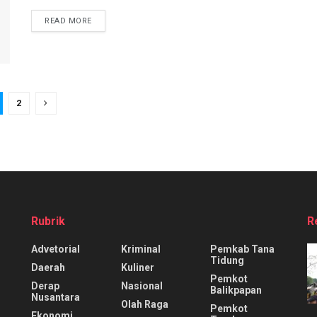
DETAILS
READ MORE
2
Rubrik
R
Advetorial
Kriminal
Pemkab Tana
Tidung
Daerah
Kuliner
Pemkot
Derap
Nasional
Balikpapan
Nusantara
Olah Raga
Pemkot
Ekonomi