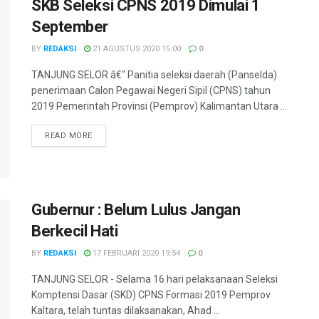
SKB Seleksi CPNS 2019 Dimulai 1
September
BY
REDAKSI
21 AGUSTUS 2020 15:00
0
TANJUNG SELOR â€“ Panitia seleksi daerah (Panselda)
penerimaan Calon Pegawai Negeri Sipil (CPNS) tahun
2019 Pemerintah Provinsi (Pemprov) Kalimantan Utara ...
DETAILS
READ MORE
Gubernur : Belum Lulus Jangan
Berkecil Hati
BY
REDAKSI
17 FEBRUARI 2020 19:54
0
TANJUNG SELOR - Selama 16 hari pelaksanaan Seleksi
Komptensi Dasar (SKD) CPNS Formasi 2019 Pemprov
Kaltara, telah tuntas dilaksanakan, Ahad ...