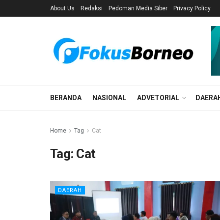
About Us
Redaksi
Pedoman Media Siber
Privacy Policy
BERANDA
NASIONAL
ADVETORIAL
DAERA
Home
Tag
Cat
Tag:
Cat
DAERAH