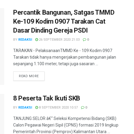
Percantik Bangunan, Satgas TMMD
Ke-109 Kodim 0907 Tarakan Cat
Dasar Dinding Gereja PSDI
BY
REDAKSI
26 SEPTEMBER 2020 21:03
0
TARAKAN - PelaksanaanTMMD Ke - 109 Kodim 0907
Tarakan tidak hanya mengerjakan pembangunan jalan
sepanjang 1.100 meter, tetapi juga sasaran ...
DETAILS
READ MORE
8 Peserta Tak Ikuti SKB
BY
REDAKSI
8 SEPTEMBER 2020 10:57
0
TANJUNG SELOR â€“ Seleksi Kompetensi Bidang (SKB)
Calon Pegawai Negeri Sipil (CPNS) formasi 2019 lingkup
Pemerintah Provinsi (Pemprov) Kalimantan Utara ...