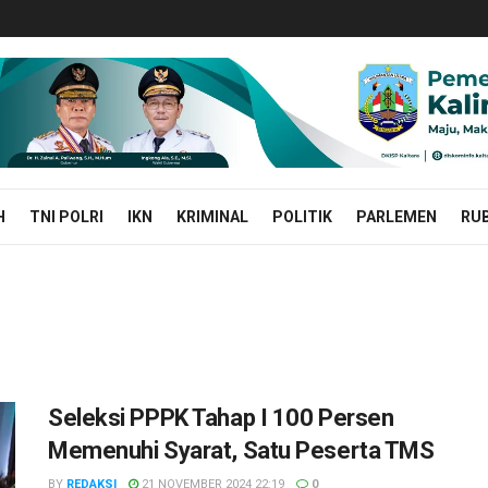
H
TNI POLRI
IKN
KRIMINAL
POLITIK
PARLEMEN
RUB
Seleksi PPPK Tahap I 100 Persen
Memenuhi Syarat, Satu Peserta TMS
BY
REDAKSI
21 NOVEMBER 2024 22:19
0