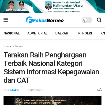
NASIONAL
ADVETORIAL
DAERAH
TNI POLRI
IKN
Home
Daerah
Tarakan Raih Penghargaan
Terbaik Nasional Kategori
Sistem Informasi Kepegawaian
dan CAT
A
by
Redaksi
30/05/2023
A