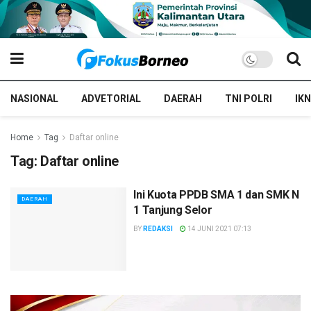
NASIONAL
ADVETORIAL
DAERAH
TNI POLRI
IKN
Home
Tag
Daftar online
Tag:
Daftar online
Ini Kuota PPDB SMA 1 dan SMK N
DAERAH
1 Tanjung Selor
BY
REDAKSI
14 JUNI 2021 07:13