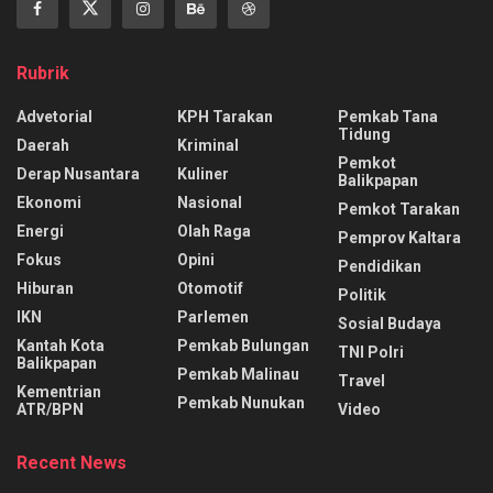
Rubrik
Advetorial
KPH Tarakan
Pemkab Tana
Tidung
Daerah
Kriminal
Pemkot
Derap Nusantara
Kuliner
Balikpapan
Ekonomi
Nasional
Pemkot Tarakan
Energi
Olah Raga
Pemprov Kaltara
Fokus
Opini
Pendidikan
Hiburan
Otomotif
Politik
IKN
Parlemen
Sosial Budaya
Kantah Kota
Pemkab Bulungan
TNI Polri
Balikpapan
Pemkab Malinau
Travel
Kementrian
Pemkab Nunukan
ATR/BPN
Video
Recent News