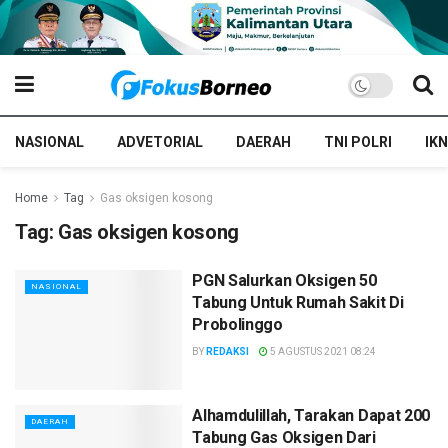
NASIONAL
ADVETORIAL
DAERAH
TNI POLRI
IKN
Home
Tag
Gas oksigen kosong
Tag:
Gas oksigen kosong
PGN Salurkan Oksigen 50
NASIONAL
Tabung Untuk Rumah Sakit Di
Probolinggo
BY
REDAKSI
5 AGUSTUS 2021 08:24
Alhamdulillah, Tarakan Dapat 200
DAERAH
Tabung Gas Oksigen Dari