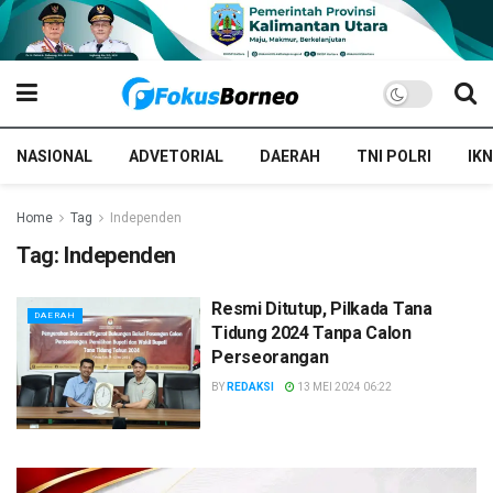
NASIONAL
ADVETORIAL
DAERAH
TNI POLRI
IKN
Home
Tag
Independen
Tag:
Independen
Resmi Ditutup, Pilkada Tana
DAERAH
Tidung 2024 Tanpa Calon
Perseorangan
BY
REDAKSI
13 MEI 2024 06:22