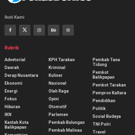
Ikuti Kami
Rubrik
Advetorial
KPH Tarakan
Pemkab Tana
Tidung
Daerah
Kriminal
Pemkot
Derap Nusantara
Kuliner
Balikpapan
Ekonomi
Nasional
Pemkot Tarakan
Energi
Olah Raga
Pemprov Kaltara
Fokus
Opini
Pendidikan
Hiburan
Otomotif
Politik
IKN
Parlemen
Sosial Budaya
Kantah Kota
Pemkab Bulungan
TNI Polri
Balikpapan
Pemkab Malinau
Travel
Kementrian