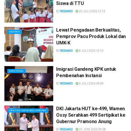
Siswa di TTU
BY
REDAKSI
23 JULI 2026 12:13
Lewat Pengadaan Berkualitas,
DAERAH
Pemprov Pacu Produk Lokal dan
UMK-K
BY
REDAKSI
8 JULI 2026 13:13
Imigrasi Gandeng KPK untuk
NASIONAL
Pembenahan Instansi
BY
REDAKSI
4 JULI 2026 06:58
DKI Jakarta HUT ke-499, Wamen
KANTAH KOTA BALIKPAPAN
Ossy Serahkan 499 Sertipikat ke
Gubernur Pramono Anung
BY
REDAKSI
25 JUNI 2026 09:08