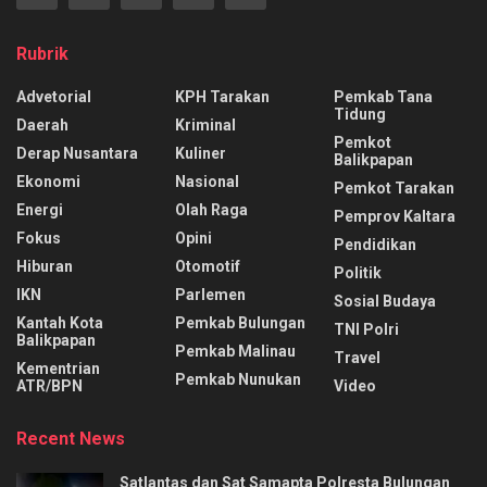
Rubrik
Advetorial
KPH Tarakan
Pemkab Tana
Tidung
Daerah
Kriminal
Pemkot
Derap Nusantara
Kuliner
Balikpapan
Ekonomi
Nasional
Pemkot Tarakan
Energi
Olah Raga
Pemprov Kaltara
Fokus
Opini
Pendidikan
Hiburan
Otomotif
Politik
IKN
Parlemen
Sosial Budaya
Kantah Kota
Pemkab Bulungan
TNI Polri
Balikpapan
Pemkab Malinau
Travel
Kementrian
Pemkab Nunukan
ATR/BPN
Video
Recent News
Satlantas dan Sat Samapta Polresta Bulungan