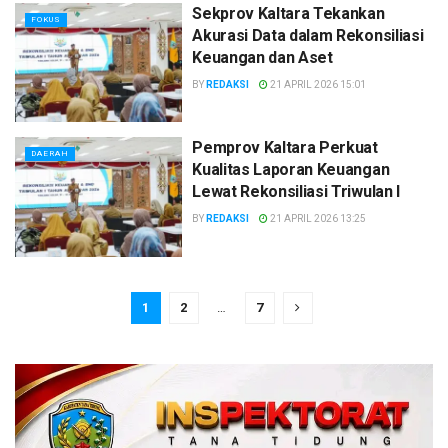
Sekprov Kaltara Tekankan
FOKUS
Akurasi Data dalam Rekonsiliasi
Keuangan dan Aset
BY
REDAKSI
21 APRIL 2026 15:01
Pemprov Kaltara Perkuat
DAERAH
Kualitas Laporan Keuangan
Lewat Rekonsiliasi Triwulan I
BY
REDAKSI
21 APRIL 2026 13:25
1
2
…
7