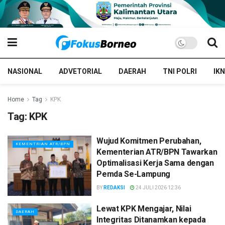
NASIONAL
ADVETORIAL
DAERAH
TNI POLRI
IKN
Home
Tag
KPK
Tag:
KPK
Wujud Komitmen Perubahan,
KEMENTRIAN ATR/BPN
Kementerian ATR/BPN Tawarkan
Optimalisasi Kerja Sama dengan
Pemda Se-Lampung
BY
REDAKSI
24 JULI 2026 12:36
Lewat KPK Mengajar, Nilai
DAERAH
Integritas Ditanamkan kepada