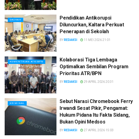
Pendidikan Antikorupsi
DAERAH
Diluncurkan, Kaltara Perkuat
Penerapan di Sekolah
BY
REDAKSI
11 MEI 2026 21:01
Kolaborasi Tiga Lembaga
KEMENTRIAN ATR/BPN
Optimalkan Sembilan Program
Prioritas ATR/BPN
BY
REDAKSI
29 APRIL 2026 20:31
Sebut Narasi Chromebook Ferry
KRIMINAL
Irwandi Sesat Pikir, Pengamat:
Hukum Pidana Itu Fakta Sidang,
Bukan Opini Medsos
BY
REDAKSI
27 APRIL 2026 15:03