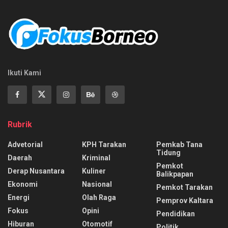
Ikuti Kami
Rubrik
Advetorial
KPH Tarakan
Pemkab Tana
Tidung
Daerah
Kriminal
Pemkot
Derap Nusantara
Kuliner
Balikpapan
Ekonomi
Nasional
Pemkot Tarakan
Energi
Olah Raga
Pemprov Kaltara
Fokus
Opini
Pendidikan
Hiburan
Otomotif
Politik