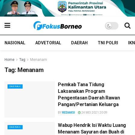
NASIONAL
ADVETORIAL
DAERAH
TNI POLRI
IKN
Home
Tag
Menanam
Tag:
Menanam
Pemkab Tana Tidung
DAERAH
Laksanakan Program
Pengentasan Daerah Rawan
Pangan/Pertanian Keluarga
BY
REDAKSI
24 MEI 2021 20:09
Wabup Hendrik Isi Waktu Luang
DAERAH
Menanam Sayuran dan Buah di