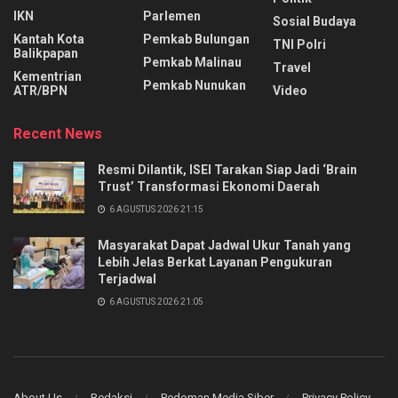
IKN
Parlemen
Sosial Budaya
Kantah Kota
Pemkab Bulungan
TNI Polri
Balikpapan
Pemkab Malinau
Travel
Kementrian
Pemkab Nunukan
ATR/BPN
Video
Recent News
Resmi Dilantik, ISEI Tarakan Siap Jadi ‘Brain
Trust’ Transformasi Ekonomi Daerah
6 AGUSTUS 2026 21:15
Masyarakat Dapat Jadwal Ukur Tanah yang
Lebih Jelas Berkat Layanan Pengukuran
Terjadwal
6 AGUSTUS 2026 21:05
About Us
Redaksi
Pedoman Media Siber
Privacy Policy