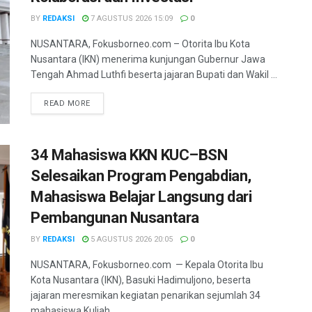
BY
REDAKSI
7 AGUSTUS 2026 15:09
0
NUSANTARA, Fokusborneo.com – Otorita Ibu Kota
Nusantara (IKN) menerima kunjungan Gubernur Jawa
Tengah Ahmad Luthfi beserta jajaran Bupati dan Wakil ...
DETAILS
READ MORE
34 Mahasiswa KKN KUC–BSN
Selesaikan Program Pengabdian,
Mahasiswa Belajar Langsung dari
Pembangunan Nusantara
BY
REDAKSI
5 AGUSTUS 2026 20:05
0
NUSANTARA, Fokusborneo.com — Kepala Otorita Ibu
Kota Nusantara (IKN), Basuki Hadimuljono, beserta
jajaran meresmikan kegiatan penarikan sejumlah 34
mahasiswa Kuliah ...