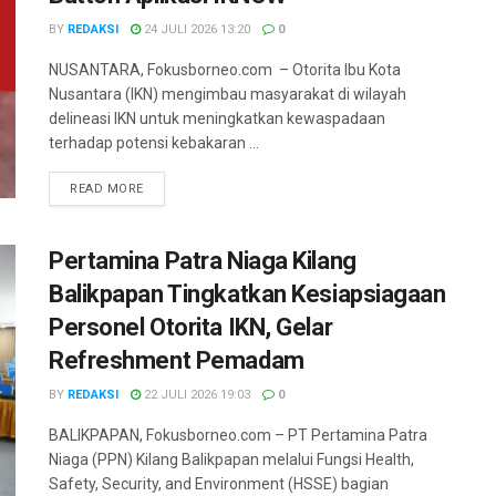
BY
REDAKSI
24 JULI 2026 13:20
0
NUSANTARA, Fokusborneo.com – Otorita Ibu Kota
Nusantara (IKN) mengimbau masyarakat di wilayah
delineasi IKN untuk meningkatkan kewaspadaan
terhadap potensi kebakaran ...
DETAILS
READ MORE
Pertamina Patra Niaga Kilang
Balikpapan Tingkatkan Kesiapsiagaan
Personel Otorita IKN, Gelar
Refreshment Pemadam
BY
REDAKSI
22 JULI 2026 19:03
0
BALIKPAPAN, Fokusborneo.com – PT Pertamina Patra
Niaga (PPN) Kilang Balikpapan melalui Fungsi Health,
Safety, Security, and Environment (HSSE) bagian