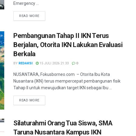
Emergency ...
DETAILS
READ MORE
Pembangunan Tahap II IKN Terus
Berjalan, Otorita IKN Lakukan Evaluasi
Berkala
BY
REDAKSI
15 JULI 2026 21:33
0
NUSANTARA, Fokusborneo.com – Otorita Ibu Kota
Nusantara (IKN) terus mempercepat pembangunan fisik
Tahap II untuk mewujudkan target IKN sebagai Ibu ...
DETAILS
READ MORE
Silaturahmi Orang Tua Siswa, SMA
Taruna Nusantara Kampus IKN