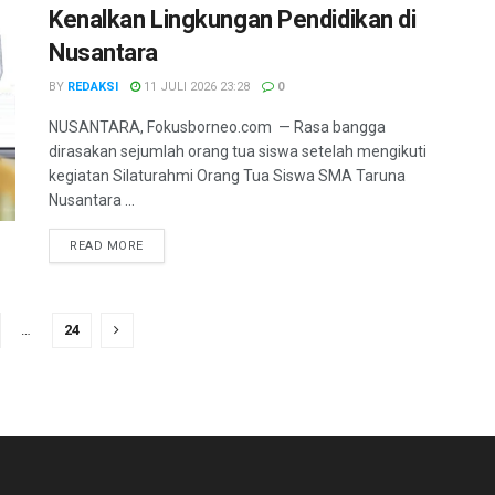
Kenalkan Lingkungan Pendidikan di
Nusantara
BY
REDAKSI
11 JULI 2026 23:28
0
NUSANTARA, Fokusborneo.com — Rasa bangga
dirasakan sejumlah orang tua siswa setelah mengikuti
kegiatan Silaturahmi Orang Tua Siswa SMA Taruna
Nusantara ...
DETAILS
READ MORE
…
24