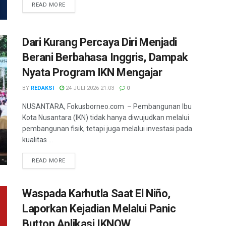
DETAILS
READ MORE
Dari Kurang Percaya Diri Menjadi
Berani Berbahasa Inggris, Dampak
Nyata Program IKN Mengajar
BY
REDAKSI
24 JULI 2026 21:03
0
NUSANTARA, Fokusborneo.com – Pembangunan Ibu
Kota Nusantara (IKN) tidak hanya diwujudkan melalui
pembangunan fisik, tetapi juga melalui investasi pada
kualitas ...
DETAILS
READ MORE
Waspada Karhutla Saat El Niño,
Laporkan Kejadian Melalui Panic
Button Aplikasi IKNOW