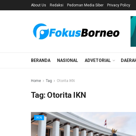
About Us
Redaksi
Pedoman Media Siber
Privacy Policy
BERANDA
NASIONAL
ADVETORIAL
DAERA
Home
Tag
Otorita IKN
Tag:
Otorita IKN
IKN