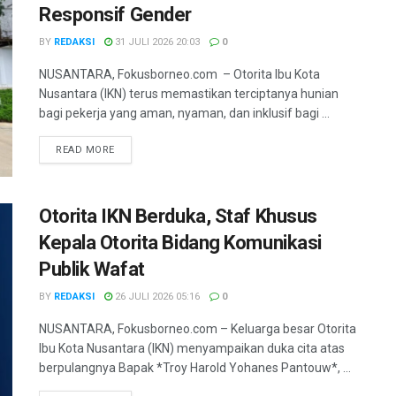
Responsif Gender
BY
REDAKSI
31 JULI 2026 20:03
0
NUSANTARA, Fokusborneo.com – Otorita Ibu Kota
Nusantara (IKN) terus memastikan terciptanya hunian
bagi pekerja yang aman, nyaman, dan inklusif bagi ...
DETAILS
READ MORE
Otorita IKN Berduka, Staf Khusus
Kepala Otorita Bidang Komunikasi
Publik Wafat
BY
REDAKSI
26 JULI 2026 05:16
0
NUSANTARA, Fokusborneo.com – Keluarga besar Otorita
Ibu Kota Nusantara (IKN) menyampaikan duka cita atas
berpulangnya Bapak *Troy Harold Yohanes Pantouw*, ...