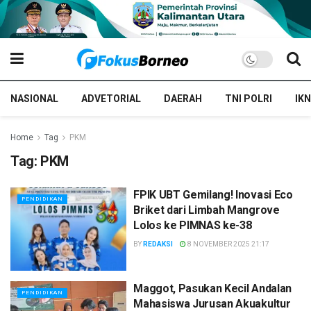
NASIONAL
ADVETORIAL
DAERAH
TNI POLRI
IKN
Home
Tag
PKM
Tag:
PKM
FPIK UBT Gemilang! Inovasi Eco
PENDIDIKAN
Briket dari Limbah Mangrove
Lolos ke PIMNAS ke-38
BY
REDAKSI
8 NOVEMBER 2025 21:17
Maggot, Pasukan Kecil Andalan
PENDIDIKAN
Mahasiswa Jurusan Akuakultur