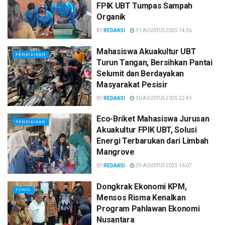
FPIK UBT Tumpas Sampah
Organik
BY
REDAKSI
31 AGUSTUS 2025 14:36
Mahasiswa Akuakultur UBT
PENDIDIKAN
Turun Tangan, Bersihkan Pantai
Selumit dan Berdayakan
Masyarakat Pesisir
BY
REDAKSI
30 AGUSTUS 2025 22:49
Eco-Briket Mahasiswa Jurusan
PENDIDIKAN
Akuakultur FPIK UBT, Solusi
Energi Terbarukan dari Limbah
Mangrove
BY
REDAKSI
29 AGUSTUS 2025 16:07
Dongkrak Ekonomi KPM,
FOKUS
Mensos Risma Kenalkan
Program Pahlawan Ekonomi
Nusantara