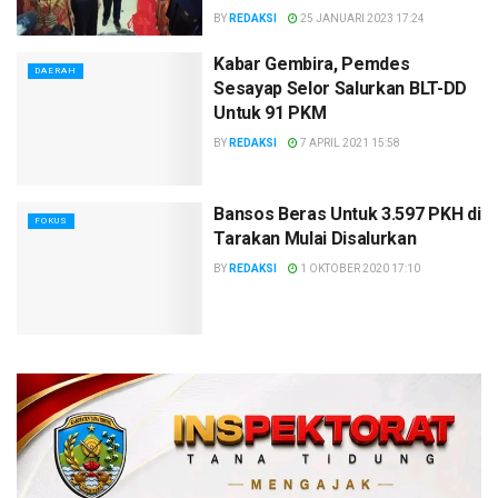
BY
REDAKSI
25 JANUARI 2023 17:24
Kabar Gembira, Pemdes
DAERAH
Sesayap Selor Salurkan BLT-DD
Untuk 91 PKM
BY
REDAKSI
7 APRIL 2021 15:58
Bansos Beras Untuk 3.597 PKH di
FOKUS
Tarakan Mulai Disalurkan
BY
REDAKSI
1 OKTOBER 2020 17:10