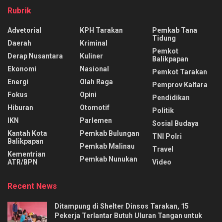
Rubrik
Advetorial
KPH Tarakan
Pemkab Tana
Tidung
Daerah
Kriminal
Pemkot
Derap Nusantara
Kuliner
Balikpapan
Ekonomi
Nasional
Pemkot Tarakan
Energi
Olah Raga
Pemprov Kaltara
Fokus
Opini
Pendidikan
Hiburan
Otomotif
Politik
IKN
Parlemen
Sosial Budaya
Kantah Kota
Pemkab Bulungan
TNI Polri
Balikpapan
Pemkab Malinau
Travel
Kementrian
Pemkab Nunukan
ATR/BPN
Video
Recent News
Ditampung di Shelter Dinsos Tarakan, 15
Pekerja Terlantar Butuh Uluran Tangan untuk