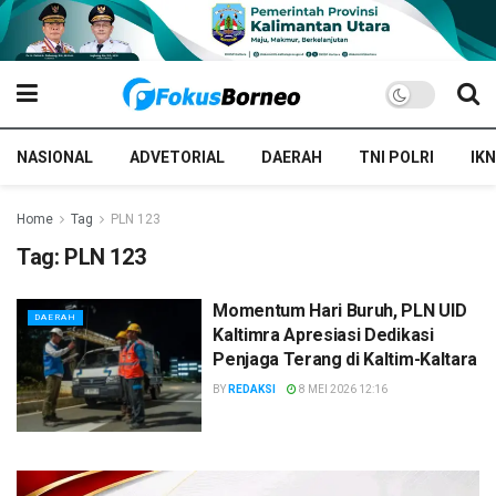
NASIONAL
ADVETORIAL
DAERAH
TNI POLRI
IKN
Home
Tag
PLN 123
Tag:
PLN 123
Momentum Hari Buruh, PLN UID
DAERAH
Kaltimra Apresiasi Dedikasi
Penjaga Terang di Kaltim-Kaltara
BY
REDAKSI
8 MEI 2026 12:16