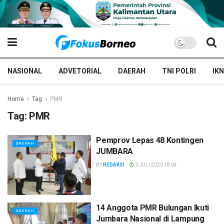
NASIONAL
ADVETORIAL
DAERAH
TNI POLRI
IKN
Home
Tag
PMR
Tag:
PMR
Pemprov Lepas 48 Kontingen
DAERAH
JUMBARA
BY
REDAKSI
3 JULI 2023 18:04
14 Anggota PMR Bulungan Ikuti
DAERAH
Jumbara Nasional di Lampung