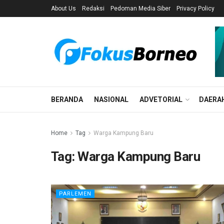
About Us
Redaksi
Pedoman Media Siber
Privacy Policy
BERANDA
NASIONAL
ADVETORIAL
DAERA
Home
Tag
Warga Kampung Baru
Tag:
Warga Kampung Baru
PARLEMEN