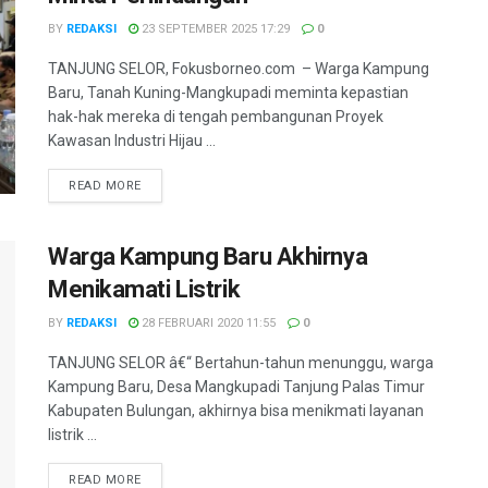
BY
REDAKSI
23 SEPTEMBER 2025 17:29
0
TANJUNG SELOR, Fokusborneo.com – Warga Kampung
Baru, Tanah Kuning-Mangkupadi meminta kepastian
hak-hak mereka di tengah pembangunan Proyek
Kawasan Industri Hijau ...
DETAILS
READ MORE
Warga Kampung Baru Akhirnya
Menikamati Listrik
BY
REDAKSI
28 FEBRUARI 2020 11:55
0
TANJUNG SELOR â€“ Bertahun-tahun menunggu, warga
Kampung Baru, Desa Mangkupadi Tanjung Palas Timur
Kabupaten Bulungan, akhirnya bisa menikmati layanan
listrik ...
DETAILS
READ MORE