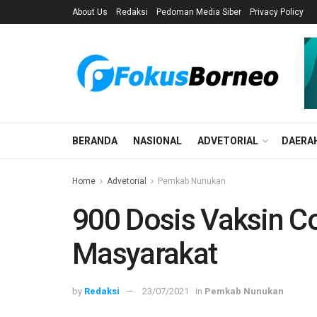
About Us
Redaksi
Pedoman Media Siber
Privacy Policy
BERANDA
NASIONAL
ADVETORIAL
DAERA
Home
Advetorial
Pemkab Nunukan
900 Dosis Vaksin C
Masyarakat
by
Redaksi
23/07/2021
in
Pemkab Nunukan