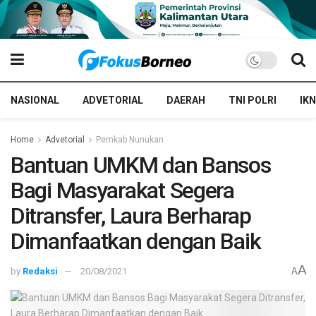
NASIONAL
ADVETORIAL
DAERAH
TNI POLRI
IKN
Home
Advetorial
Pemkab Nunukan
Bantuan UMKM dan Bansos
Bagi Masyarakat Segera
Ditransfer, Laura Berharap
Dimanfaatkan dengan Baik
A
by
Redaksi
20/08/2021
A