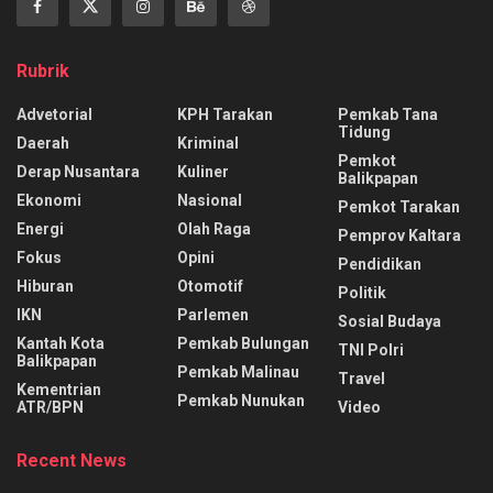
Rubrik
Advetorial
KPH Tarakan
Pemkab Tana
Tidung
Daerah
Kriminal
Pemkot
Derap Nusantara
Kuliner
Balikpapan
Ekonomi
Nasional
Pemkot Tarakan
Energi
Olah Raga
Pemprov Kaltara
Fokus
Opini
Pendidikan
Hiburan
Otomotif
Politik
IKN
Parlemen
Sosial Budaya
Kantah Kota
Pemkab Bulungan
TNI Polri
Balikpapan
Pemkab Malinau
Travel
Kementrian
Pemkab Nunukan
ATR/BPN
Video
Recent News