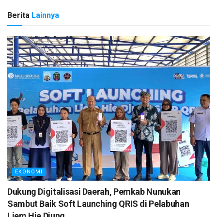
Berita
Lainnya
EKONOMI
Dukung Digitalisasi Daerah, Pemkab Nunukan
Sambut Baik Soft Launching QRIS di Pelabuhan
Liem Hie Djung