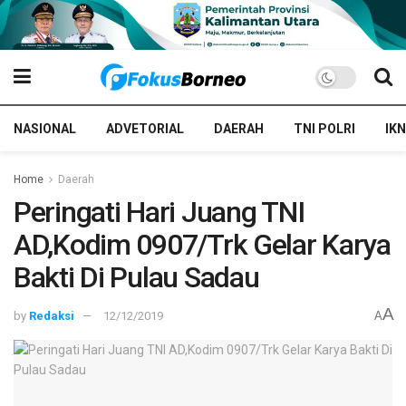
NASIONAL
ADVETORIAL
DAERAH
TNI POLRI
IKN
Home
Daerah
Peringati Hari Juang TNI
AD,Kodim 0907/Trk Gelar Karya
Bakti Di Pulau Sadau
A
by
Redaksi
12/12/2019
A