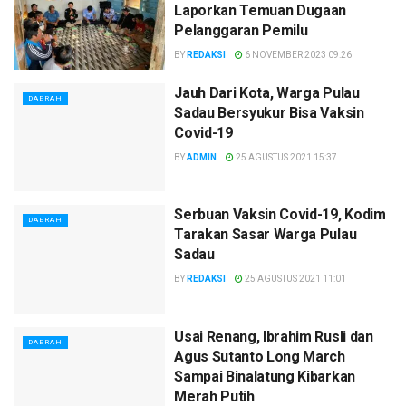
Laporkan Temuan Dugaan
Pelanggaran Pemilu
BY
REDAKSI
6 NOVEMBER 2023 09:26
Jauh Dari Kota, Warga Pulau
DAERAH
Sadau Bersyukur Bisa Vaksin
Covid-19
BY
ADMIN
25 AGUSTUS 2021 15:37
Serbuan Vaksin Covid-19, Kodim
DAERAH
Tarakan Sasar Warga Pulau
Sadau
BY
REDAKSI
25 AGUSTUS 2021 11:01
Usai Renang, Ibrahim Rusli dan
DAERAH
Agus Sutanto Long March
Sampai Binalatung Kibarkan
Merah Putih