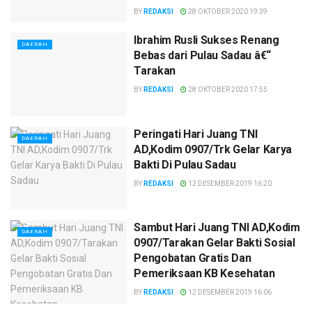
BY
REDAKSI
28 OKTOBER 2020 19:39
Ibrahim Rusli Sukses Renang
DAERAH
Bebas dari Pulau Sadau â€“
Tarakan
BY
REDAKSI
28 OKTOBER 2020 17:55
Peringati Hari Juang TNI
DAERAH
AD,Kodim 0907/Trk Gelar Karya
Bakti Di Pulau Sadau
BY
REDAKSI
12 DESEMBER 2019 16:20
Sambut Hari Juang TNI AD,Kodim
DAERAH
0907/Tarakan Gelar Bakti Sosial
Pengobatan Gratis Dan
Pemeriksaan KB Kesehatan
BY
REDAKSI
12 DESEMBER 2019 16:06