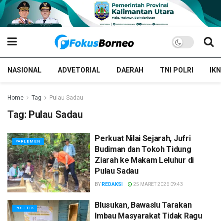
NASIONAL
ADVETORIAL
DAERAH
TNI POLRI
IKN
Home
Tag
Pulau Sadau
Tag:
Pulau Sadau
Perkuat Nilai Sejarah, Jufri
PARLEMEN
Budiman dan Tokoh Tidung
Ziarah ke Makam Leluhur di
Pulau Sadau
BY
REDAKSI
25 MARET 2026 09:43
Blusukan, Bawaslu Tarakan
POLITIK
Imbau Masyarakat Tidak Ragu