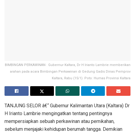
BIMBINGAN PERKAWINAN : Gubernur Kaltara, Dr H Irianto Lambrie memberikan
arahan pada acara Bimbingan Perkawinan di Gedung Gadis Dinas Pemprov
Kaltara, Rabu (15/1). Poto: Humas Provinsi Kaltara
TANJUNG SELOR â€“ Gubernur Kalimantan Utara (Kaltara) Dr
H Irianto Lambrie mengingatkan tentang pentingnya
mempersiapkan sebuah perkawinan atau pernikahan,
sebelum menjajaki kehidupan berumah tangga. Demikian