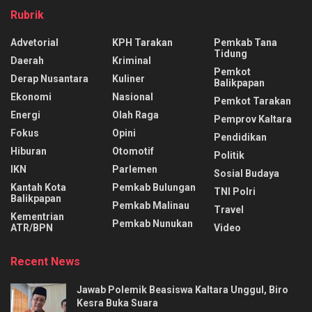
Rubrik
Advetorial
KPH Tarakan
Pemkab Tana
Tidung
Daerah
Kriminal
Pemkot
Derap Nusantara
Kuliner
Balikpapan
Ekonomi
Nasional
Pemkot Tarakan
Energi
Olah Raga
Pemprov Kaltara
Fokus
Opini
Pendidikan
Hiburan
Otomotif
Politik
IKN
Parlemen
Sosial Budaya
Kantah Kota
Pemkab Bulungan
TNI Polri
Balikpapan
Pemkab Malinau
Travel
Kementrian
Pemkab Nunukan
ATR/BPN
Video
Recent News
Jawab Polemik Beasiswa Kaltara Unggul, Biro
Kesra Buka Suara