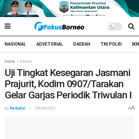
NASIONAL
ADVETORIAL
DAERAH
TNI POLRI
IKN
Home
Daerah
Uji Tingkat Kesegaran Jasmani
Prajurit, Kodim 0907/Tarakan
Gelar Garjas Periodik Triwulan I
A
by
Redaksi
09/04/2021
A