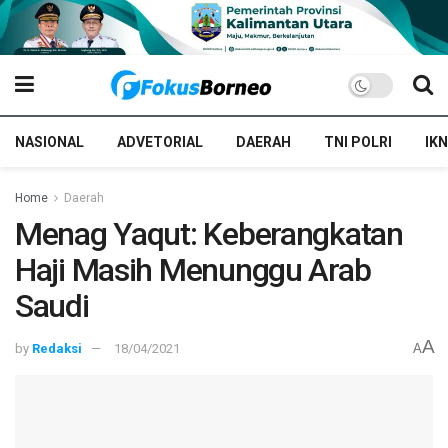
NASIONAL
ADVETORIAL
DAERAH
TNI POLRI
IKN
Home
Daerah
Menag Yaqut: Keberangkatan
Haji Masih Menunggu Arab
Saudi
A
by
Redaksi
18/04/2021
A