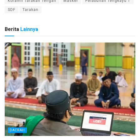
Koramil Tarakan Tengah
Masker
Pelabuhan Tengkayu 1
SDF
Tarakan
Berita
Lainnya
DAERAH