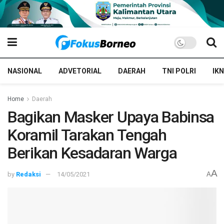
NASIONAL
ADVETORIAL
DAERAH
TNI POLRI
IKN
Home
Daerah
Bagikan Masker Upaya Babinsa
Koramil Tarakan Tengah
Berikan Kesadaran Warga
A
by
Redaksi
14/05/2021
A