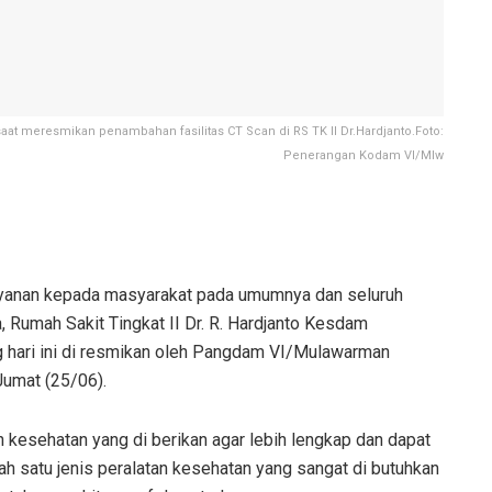
at meresmikan penambahan fasilitas CT Scan di RS TK II Dr.Hardjanto.Foto:
Penerangan Kodam VI/Mlw
yanan kepada masyarakat pada umumnya dan seluruh
Rumah Sakit Tingkat II Dr. R. Hardjanto Kesdam
 hari ini di resmikan oleh Pangdam VI/Mulawarman
 Jumat (25/06).
kesehatan yang di berikan agar lebih lengkap dan dapat
h satu jenis peralatan kesehatan yang sangat di butuhkan