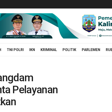
H
TNI POLRI
IKN
KRIMINAL
POLITIK
PARLEMEN
RUB
Pangdam
ta Pelayanan
tkan