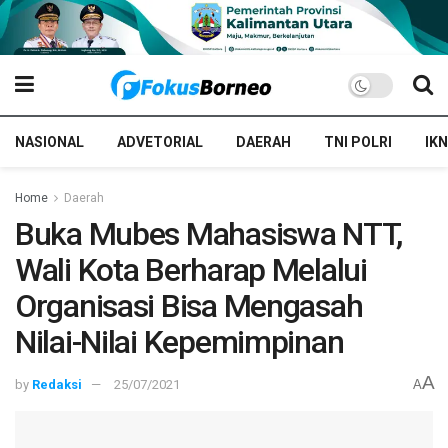
NASIONAL
ADVETORIAL
DAERAH
TNI POLRI
IKN
Home
Daerah
Buka Mubes Mahasiswa NTT,
Wali Kota Berharap Melalui
Organisasi Bisa Mengasah
Nilai-Nilai Kepemimpinan
A
by
Redaksi
25/07/2021
A