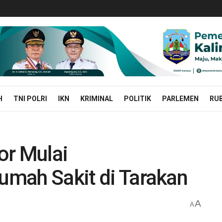
H
TNI POLRI
IKN
KRIMINAL
POLITIK
PARLEMEN
RUB
or Mulai
Rumah Sakit di Tarakan
A
A