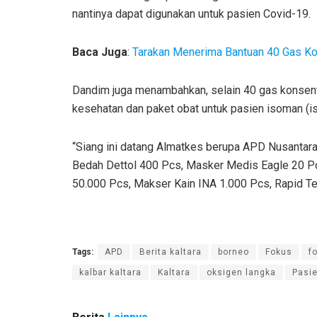
nantinya dapat digunakan untuk pasien Covid-19.
Baca Juga
:
Tarakan Menerima Bantuan 40 Gas Ko
Dandim juga menambahkan, selain 40 gas konsentr
kesehatan dan paket obat untuk pasien isoman (is
“Siang ini datang Almatkes berupa APD Nusantar
Bedah Dettol 400 Pcs, Masker Medis Eagle 20 P
50.000 Pcs, Makser Kain INA 1.000 Pcs, Rapid Test
Tags:
APD
Berita kaltara
borneo
Fokus
f
kalbar kaltara
Kaltara
oksigen langka
Pasie