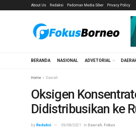
About Us
Redaksi
Pedoman Media Siber
Privacy Policy
BERANDA
NASIONAL
ADVETORIAL
DAERA
Home
Daerah
Oksigen Konsentrat
Didistribusikan ke 
by
Redaksi
09/08/2021
in
Daerah
,
Fokus