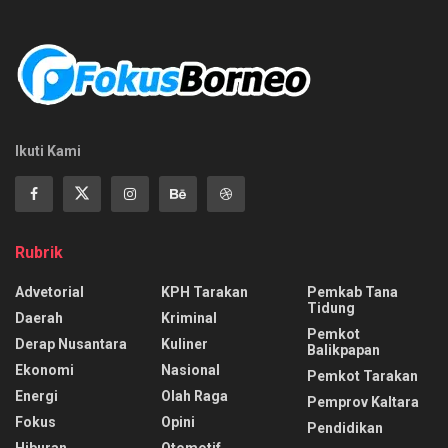
Ikuti Kami
Rubrik
Advetorial
KPH Tarakan
Pemkab Tana
Tidung
Daerah
Kriminal
Pemkot
Derap Nusantara
Kuliner
Balikpapan
Ekonomi
Nasional
Pemkot Tarakan
Energi
Olah Raga
Pemprov Kaltara
Fokus
Opini
Pendidikan