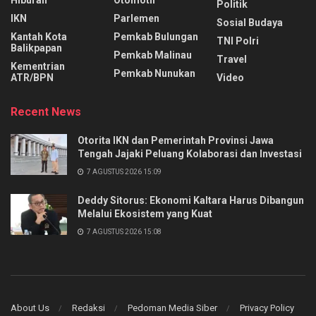
Hiburan
Otomotif
Politik
IKN
Parlemen
Sosial Budaya
Kantah Kota
Pemkab Bulungan
TNI Polri
Balikpapan
Pemkab Malinau
Travel
Kementrian
Pemkab Nunukan
ATR/BPN
Video
Recent News
Otorita IKN dan Pemerintah Provinsi Jawa
Tengah Jajaki Peluang Kolaborasi dan Investasi
7 AGUSTUS 2026 15:09
Deddy Sitorus: Ekonomi Kaltara Harus Dibangun
Melalui Ekosistem yang Kuat
7 AGUSTUS 2026 15:08
About Us
Redaksi
Pedoman Media Siber
Privacy Policy