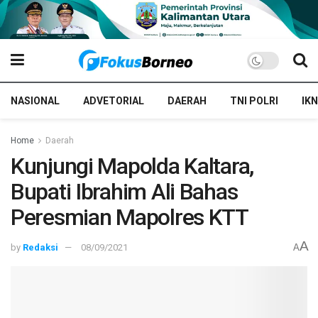
NASIONAL
ADVETORIAL
DAERAH
TNI POLRI
IKN
Home
Daerah
Kunjungi Mapolda Kaltara,
Bupati Ibrahim Ali Bahas
Peresmian Mapolres KTT
A
by
Redaksi
08/09/2021
A