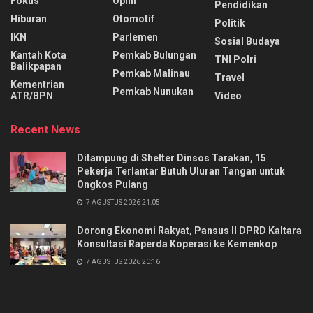
Fokus
Opini
Pendidikan
Hiburan
Otomotif
Politik
IKN
Parlemen
Sosial Budaya
Kantah Kota
Pemkab Bulungan
TNI Polri
Balikpapan
Pemkab Malinau
Travel
Kementrian
Pemkab Nunukan
ATR/BPN
Video
Recent News
Ditampung di Shelter Dinsos Tarakan, 15
Pekerja Terlantar Butuh Uluran Tangan untuk
Ongkos Pulang
7 AGUSTUS 2026 21:05
Dorong Ekonomi Rakyat, Pansus II DPRD Kaltara
Konsultasi Raperda Koperasi ke Kemenkop
7 AGUSTUS 2026 20:16