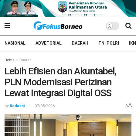
NASIONAL
ADVETORIAL
DAERAH
TNI POLRI
IKN
Home
Daerah
Lebih Efisien dan Akuntabel,
PLN Modernisasi Perizinan
Lewat Integrasi Digital OSS
A
by
Redaksi
07/05/2026
A