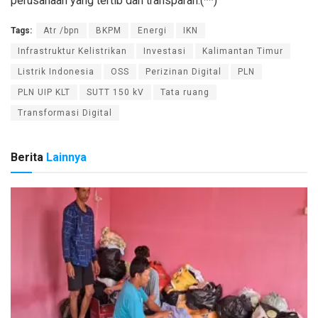
perusahaan yang tertib dan transparan.(**)
Tags:
Atr /bpn
BKPM
Energi
IKN
Infrastruktur Kelistrikan
Investasi
Kalimantan Timur
Listrik Indonesia
OSS
Perizinan Digital
PLN
PLN UIP KLT
SUTT 150 kV
Tata ruang
Transformasi Digital
Berita
Lainnya