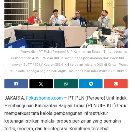
Perwakilan PT PLN (Persero) UIP Kalimantan Bagian Timur bersama
Kementerian ATR/BPN dan BKPM saat proses penanaman dokumen KKPR
proyek SUTT 150 kV Kuaro–GIS 4 IKN ke dalam sistem OSS di Kantor Pusat
PLN, Jakarta, sebagai bagian dari digitalisasi perizinan infrastruktur kelistrikan.
JAKARTA,
Fokusborneo.com
– PT PLN (Persero) Unit Induk
Pembangunan Kalimantan Bagian Timur (PLN UIP KLT) terus
memperkuat tata kelola pembangunan infrastruktur
ketenagalistrikan melalui proses perizinan yang semakin
tertib, modern, dan terintegrasi. Komitmen tersebut