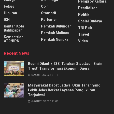
Pemprov Kaltara
Fokus
Opini
Pendidikan
Hiburan
Otomotif
Politik
IKN
Parlemen
Sosial Budaya
Kantah Kota
Pemkab Bulungan
TNI Polri
Balikpapan
Pemkab Malinau
Travel
Kementrian
Pemkab Nunukan
ATR/BPN
Video
Recent News
Resmi Dilantik, ISEI Tarakan Siap Jadi ‘Brain
Trust’ Transformasi Ekonomi Daerah
6 AGUSTUS 2026 21:15
Masyarakat Dapat Jadwal Ukur Tanah yang
Lebih Jelas Berkat Layanan Pengukuran
Terjadwal
6 AGUSTUS 2026 21:05