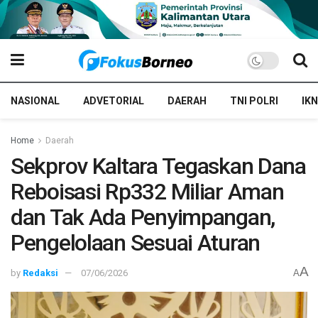
NASIONAL
ADVETORIAL
DAERAH
TNI POLRI
IKN
Home
Daerah
Sekprov Kaltara Tegaskan Dana
Reboisasi Rp332 Miliar Aman
dan Tak Ada Penyimpangan,
Pengelolaan Sesuai Aturan
A
by
Redaksi
07/06/2026
A