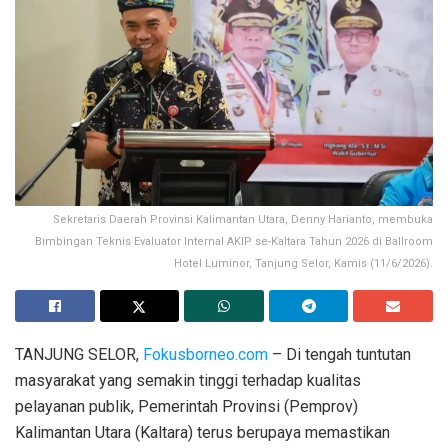
Sekretaris Daerah Provinsi Kalimantan Utara, Denny Harianto, membuka
Bimbingan Teknis Evaluator Internal AKIP se-Kaltara Tahun 2026 di Ballroom
Hotel Luminor, Tanjung Selor, Kamis (11/6/2026).
TANJUNG SELOR,
Fokusborneo.com
– Di tengah tuntutan
masyarakat yang semakin tinggi terhadap kualitas
pelayanan publik, Pemerintah Provinsi (Pemprov)
Kalimantan Utara (Kaltara) terus berupaya memastikan