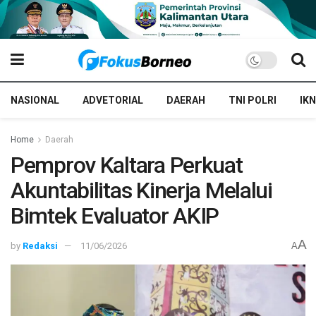
NASIONAL
ADVETORIAL
DAERAH
TNI POLRI
IKN
Home
Daerah
Pemprov Kaltara Perkuat
Akuntabilitas Kinerja Melalui
Bimtek Evaluator AKIP
A
by
Redaksi
11/06/2026
A