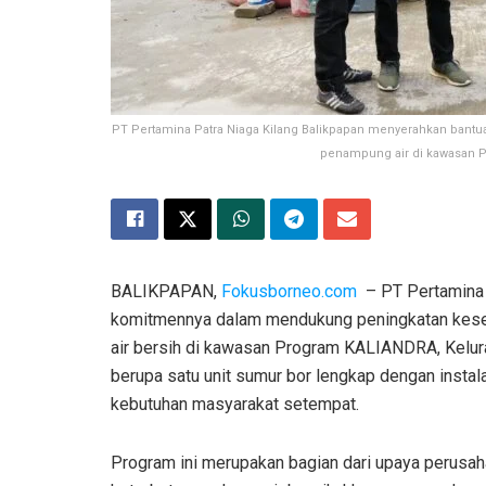
PT Pertamina Patra Niaga Kilang Balikpapan menyerahkan bantua
penampung air di kawasan Pr
BALIKPAPAN,
Fokusborneo.com
– PT Pertamina 
komitmennya dalam mendukung peningkatan keseja
air bersih di kawasan Program KALIANDRA, Kelurah
berupa satu unit sumur bor lengkap dengan insta
kebutuhan masyarakat setempat.
Program ini merupakan bagian dari upaya perus