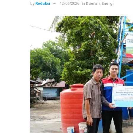
by
Redaksi
12/06/2026
in
Daerah
,
Energi