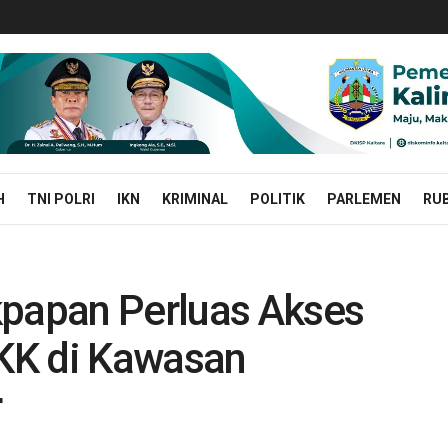
H
TNI POLRI
IKN
KRIMINAL
POLITIK
PARLEMEN
RUB
kpapan Perluas Akses
 KK di Kawasan
r