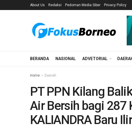
About Us
Redaksi
Pedoman Media Siber
Privacy Policy
BERANDA
NASIONAL
ADVETORIAL
DAERA
Home
Daerah
PT PPN Kilang Bali
Air Bersih bagi 287
KALIANDRA Baru Ili