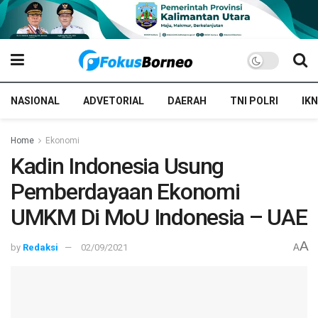
NASIONAL
ADVETORIAL
DAERAH
TNI POLRI
IKN
Home
Ekonomi
Kadin Indonesia Usung
Pemberdayaan Ekonomi
UMKM Di MoU Indonesia – UAE
A
by
Redaksi
02/09/2021
A