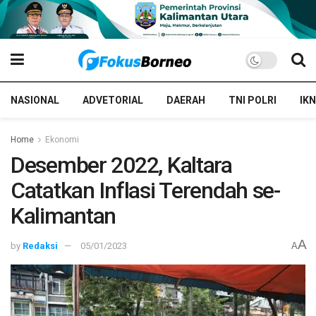
NASIONAL
ADVETORIAL
DAERAH
TNI POLRI
IKN
Home
Ekonomi
Desember 2022, Kaltara
Catatkan Inflasi Terendah se-
Kalimantan
A
by
Redaksi
05/01/2023
A