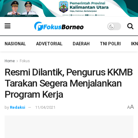
NASIONAL
ADVETORIAL
DAERAH
TNI POLRI
IKN
Home
Fokus
Resmi Dilantik, Pengurus KKMB
Tarakan Segera Menjalankan
Program Kerja
A
by
Redaksi
11/04/2021
A