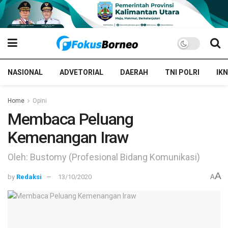
NASIONAL
ADVETORIAL
DAERAH
TNI POLRI
IKN
Home
Opini
Membaca Peluang
Kemenangan Iraw
Oleh: Bustomy (Profesional Bidang Komunikasi)
A
by
Redaksi
13/10/2020
A