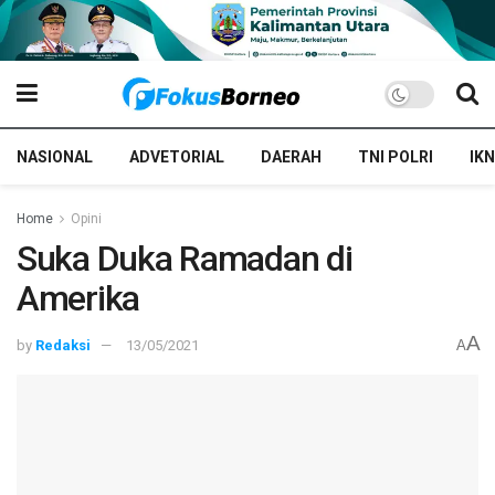
NASIONAL
ADVETORIAL
DAERAH
TNI POLRI
IKN
Home
Opini
Suka Duka Ramadan di
Amerika
A
by
Redaksi
13/05/2021
A