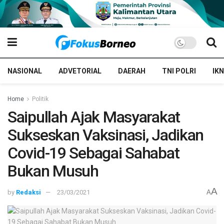
NASIONAL
ADVETORIAL
DAERAH
TNI POLRI
IKN
Home
Politik
Saipullah Ajak Masyarakat
Sukseskan Vaksinasi, Jadikan
Covid-19 Sebagai Sahabat
Bukan Musuh
A
by
Redaksi
23/03/2021
A