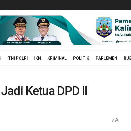
H
TNI POLRI
IKN
KRIMINAL
POLITIK
PARLEMEN
RUB
 Jadi Ketua DPD II
A
A