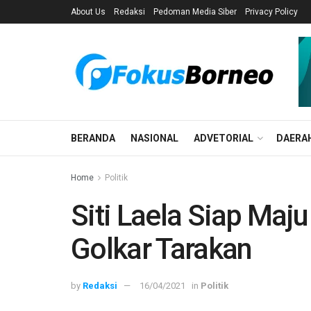
About Us
Redaksi
Pedoman Media Siber
Privacy Policy
BERANDA
NASIONAL
ADVETORIAL
DAERA
Home
Politik
Siti Laela Siap Maju
Golkar Tarakan
by
Redaksi
16/04/2021
in
Politik