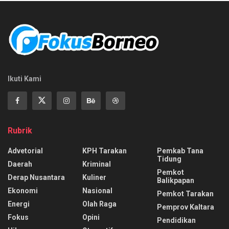
Ikuti Kami
Rubrik
Advetorial
KPH Tarakan
Pemkab Tana
Tidung
Daerah
Kriminal
Pemkot
Derap Nusantara
Kuliner
Balikpapan
Ekonomi
Nasional
Pemkot Tarakan
Energi
Olah Raga
Pemprov Kaltara
Fokus
Opini
Pendidikan