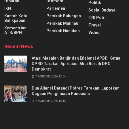
Hiburan
Otomotif
Politik
IKN
Parlemen
Sosial Budaya
Kantah Kota
Pemkab Bulungan
TNI Polri
Balikpapan
Pemkab Malinau
Travel
Kementrian
Pemkab Nunukan
ATR/BPN
Video
Recent News
Atasi Masalah Banjir dan Efisiensi APBD, Ketua
DPRD Tarakan Apresiasi Aksi Bersih DPC
Demokrat
7 AGUSTUS 2026 17:04
Dua Aliansi Datangi Polres Tarakan, Laporkan
Dugaan Penghinaan Pancasila
7 AGUSTUS 2026 16:40