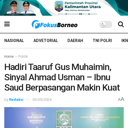
NASIONAL
ADVETORIAL
DAERAH
TNI POLRI
IKN
Home
Politik
Hadiri Taaruf Gus Muhaimin,
Sinyal Ahmad Usman – Ibnu
Saud Berpasangan Makin Kuat
A
by
Redaksi
03/05/2024
A