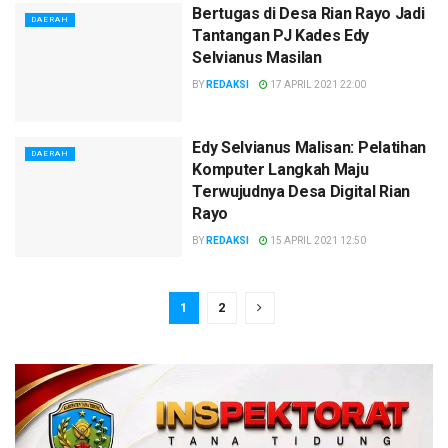
Bertugas di Desa Rian Rayo Jadi
DAERAH
Tantangan PJ Kades Edy
Selvianus Masilan
BY
REDAKSI
17 APRIL 2021 22:00
Edy Selvianus Malisan: Pelatihan
DAERAH
Komputer Langkah Maju
Terwujudnya Desa Digital Rian
Rayo
BY
REDAKSI
15 APRIL 2021 12:50
1
2