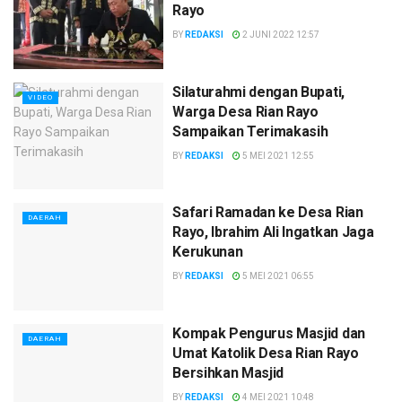
Rayo
BY
REDAKSI
2 JUNI 2022 12:57
Silaturahmi dengan Bupati,
VIDEO
Warga Desa Rian Rayo
Sampaikan Terimakasih
BY
REDAKSI
5 MEI 2021 12:55
Safari Ramadan ke Desa Rian
DAERAH
Rayo, Ibrahim Ali Ingatkan Jaga
Kerukunan
BY
REDAKSI
5 MEI 2021 06:55
Kompak Pengurus Masjid dan
DAERAH
Umat Katolik Desa Rian Rayo
Bersihkan Masjid
BY
REDAKSI
4 MEI 2021 10:48