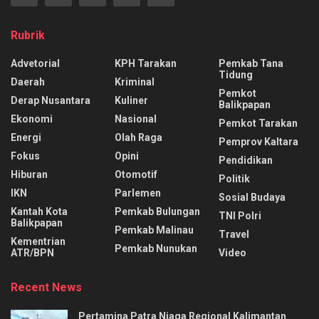
Rubrik
Advetorial
KPH Tarakan
Pemkab Tana
Tidung
Daerah
Kriminal
Pemkot
Derap Nusantara
Kuliner
Balikpapan
Ekonomi
Nasional
Pemkot Tarakan
Energi
Olah Raga
Pemprov Kaltara
Fokus
Opini
Pendidikan
Hiburan
Otomotif
Politik
IKN
Parlemen
Sosial Budaya
Kantah Kota
Pemkab Bulungan
TNI Polri
Balikpapan
Pemkab Malinau
Travel
Kementrian
Pemkab Nunukan
ATR/BPN
Video
Recent News
Pertamina Patra Niaga Regional Kalimantan