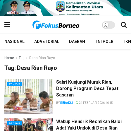
NASIONAL
ADVETORIAL
DAERAH
TNI POLRI
IKN
Home
Tag
Desa Rian Rayo
Tag:
Desa Rian Rayo
Sabri Kunjungi Muruk Rian,
DAERAH
Dorong Program Desa Tepat
Sasaran
BY
REDAKSI
24 FEBRUARI 2026 16:15
Wabup Hendrik Resmikan Baloi
DAERAH
Adat Yaki Undok di Desa Rian